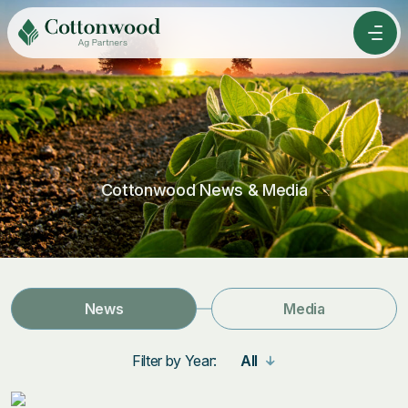
Skip
to
Men
Content
Cottonwood News & Media
News
Media
Filter by Year:
All