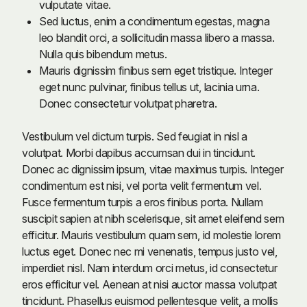
vulputate vitae.
Sed luctus, enim a condimentum egestas, magna
leo blandit orci, a sollicitudin massa libero a massa.
Nulla quis bibendum metus.
Mauris dignissim finibus sem eget tristique. Integer
eget nunc pulvinar, finibus tellus ut, lacinia urna.
Donec consectetur volutpat pharetra.
Vestibulum vel dictum turpis. Sed feugiat in nisl a
volutpat. Morbi dapibus accumsan dui in tincidunt.
Donec ac dignissim ipsum, vitae maximus turpis. Integer
condimentum est nisi, vel porta velit fermentum vel.
Fusce fermentum turpis a eros finibus porta. Nullam
suscipit sapien at nibh scelerisque, sit amet eleifend sem
efficitur. Mauris vestibulum quam sem, id molestie lorem
luctus eget. Donec nec mi venenatis, tempus justo vel,
imperdiet nisl. Nam interdum orci metus, id consectetur
eros efficitur vel. Aenean at nisi auctor massa volutpat
tincidunt. Phasellus euismod pellentesque velit, a mollis